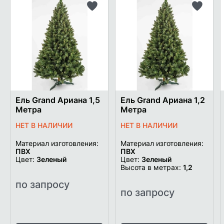
Добавить
Добави
в
в
список
список
желаемого
желаем
Ель Grand Ариана 1,5
Ель Grand Ариана 1,2
Метра
Метра
НЕТ В НАЛИЧИИ
НЕТ В НАЛИЧИИ
Материал изготовления:
Материал изготовления:
ПВХ
ПВХ
Цвет:
Зеленый
Цвет:
Зеленый
Высота в метрах:
1,2
по запросу
по запросу