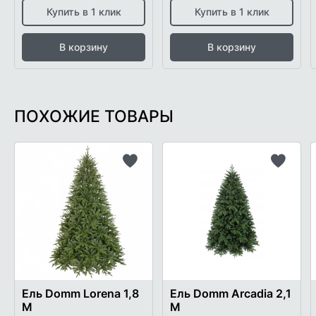
Купить в 1 клик
Купить в 1 клик
В корзину
В корзину
ПОХОЖИЕ ТОВАРЫ
Добавить
Добави
в
в
список
список
желаемого
желаем
Ель Domm Lorena 1,8
Ель Domm Arcadia 2,1
М
М