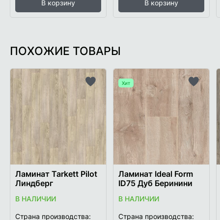
В корзину
В корзину
ПОХОЖИЕ ТОВАРЫ
Хит
Добавить
Добави
в
в
список
список
желаемого
желаем
Ламинат Tarkett Pilot
Ламинат Ideal Form
Линдберг
ID75 Дуб Беринини
В НАЛИЧИИ
В НАЛИЧИИ
Страна производства:
Страна производства: