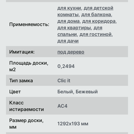
для кухни
,
для детской
согласовываются
Демонтажные работы
индивидуально
комнаты
,
для балкона
,
для дома
,
для коридора
,
Применяемость:
Минимальная стоимость
100 руб
для квартиры
,
для
выезда
спальни
,
для гостиной
,
для дачи
Имитация:
под дерево
Площадь доски,
0,2494
м2
Тип замка
Clic it
Цвет
Белый, Бежевый
Класс
AC4
истираемости
Размер доски,
1292х193 мм
мм