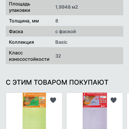
Площадь
1,9948 м2
упаковки
Толщина, мм
8
Фаска
с фаской
Коллекция
Basic
Класс
32
износостойкости
С ЭТИМ ТОВАРОМ ПОКУПАЮТ
Добавить
Добави
в
в
список
список
желаемого
желаем