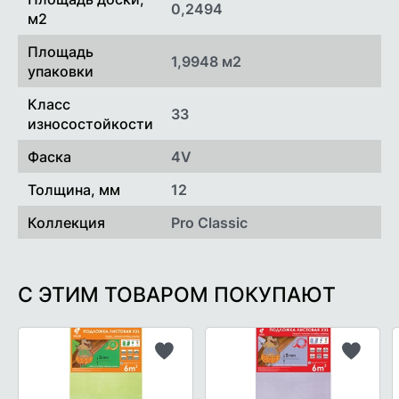
0,2494
м2
Площадь
1,9948 м2
упаковки
Класс
33
износостойкости
Фаска
4V
Толщина, мм
12
Коллекция
Pro Classic
С ЭТИМ ТОВАРОМ ПОКУПАЮТ
Добавить
Добави
в
в
список
список