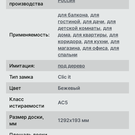
Россия
8 руб/м.пог
производства
Дюрополимер( без покраски)
для балкона
,
для
согласовываются
Демонтажные работы
индивидуально
гостиной
,
для дачи
,
для
детской комнаты
,
для
Минимальная стоимость
100 руб
Применяемость:
дома
,
для квартиры
,
для
выезда
коридора
,
для кухни
,
для
магазина
,
для офиса
,
для
спальни
Имитация:
под дерево
Тип замка
Clic it
Цвет
Бежевый
Класс
AC5
истираемости
Размер доски,
1292х193 мм
мм
Площадь доски,