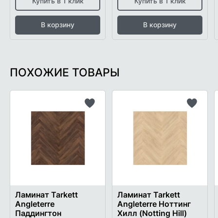
Купить в 1 клик
Купить в 1 клик
В корзину
В корзину
ПОХОЖИЕ ТОВАРЫ
Добавить
Добави
в
в
список
список
желаемого
желаем
Ламинат Tarkett
Ламинат Tarkett
Angleterre
Angleterre Ноттинг
Паддингтон
Хилл (Notting Hill)