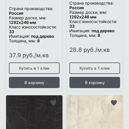
Страна производства:
Россия
Страна производства:
Размер доски, мм:
Россия
1292x246 мм
Размер доски, мм:
Класс износостойкости:
1292x246 мм
33
Класс износостойкости:
Имитация:
под дерево
33
Толщина, мм:
8
Имитация:
под дерево
Толщина, мм:
8
28.8 руб./м.кв
37.9 руб./м.кв
Купить в 1 клик
Купить в 1 клик
В корзину
В корзину
Добавить
Добави
в
в
список
список
желаемого
желаем