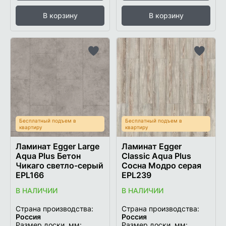
В корзину
В корзину
Добавить
Добави
в
в
список
список
желаемого
желаем
Бесплатный подъем в
Бесплатный подъем в
квартиру
квартиру
Ламинат Egger Large
Ламинат Egger
Aqua Plus Бетон
Classic Aqua Plus
Чикаго светло-серый
Сосна Модро серая
EPL166
EPL239
В НАЛИЧИИ
В НАЛИЧИИ
Страна производства:
Страна производства:
Россия
Россия
Размер доски, мм:
Размер доски, мм: