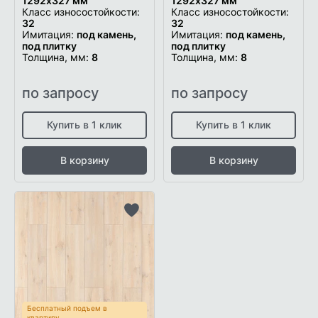
1292х327 мм
1292х327 мм
Класс износостойкости:
Класс износостойкости:
32
32
Имитация:
под камень,
Имитация:
под камень,
под плитку
под плитку
Толщина, мм:
8
Толщина, мм:
8
по запросу
по запросу
Купить в 1 клик
Купить в 1 клик
В корзину
В корзину
Добавить
в
список
желаемого
Бесплатный подъем в
квартиру