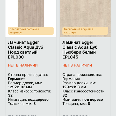
в
в
список
список
желаемого
желаем
Бесплатный подъем в
Бесплатный подъем в
квартиру
квартиру
Ламинат Egger
Ламинат Egger
Classic Aqua Дуб
Classic Aqua Дуб
Норд светлый
Ньюбери белый
EPL080
EPL045
НЕТ В НАЛИЧИИ
НЕТ В НАЛИЧИИ
Страна производства:
Страна производства:
Германия
Германия
Размер доски, мм:
Размер доски, мм:
1292х193 мм
1292х193 мм
Класс износостойкости:
Класс износостойкости:
32
32
Имитация:
под дерево
Имитация:
под дерево
Толщина, мм:
8
Толщина, мм:
8