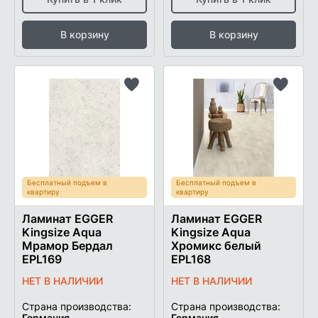
В корзину
В корзину
Добавить
Добави
в
в
список
список
желаемого
желаем
Бесплатный подъем в
Бесплатный подъем в
квартиру
квартиру
Ламинат EGGER
Ламинат EGGER
Kingsize Aqua
Kingsize Aqua
Мрамор Бердал
Хромикс белый
EPL169
EPL168
НЕТ В НАЛИЧИИ
НЕТ В НАЛИЧИИ
Страна производства:
Страна производства:
Германия
Германия