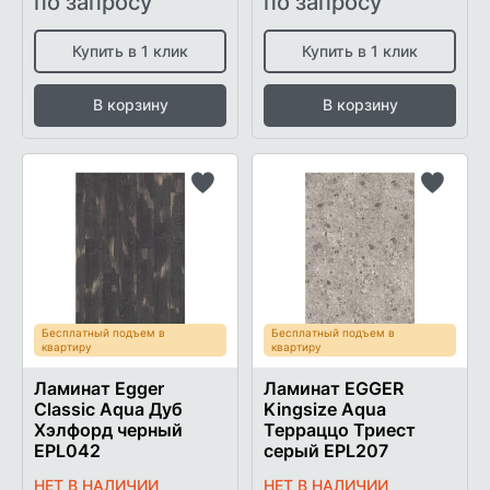
по запросу
по запросу
Купить в 1 клик
Купить в 1 клик
В корзину
В корзину
Добавить
Добави
в
в
список
список
желаемого
желаем
Бесплатный подъем в
Бесплатный подъем в
квартиру
квартиру
Ламинат Egger
Ламинат EGGER
Classic Aqua Дуб
Kingsize Aqua
Хэлфорд черный
Терраццо Триест
EPL042
серый EPL207
НЕТ В НАЛИЧИИ
НЕТ В НАЛИЧИИ