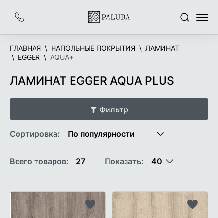
На
Заказать
Поиск
Меню
главную
звонок
ГЛАВНАЯ
НАПОЛЬНЫЕ ПОКРЫТИЯ
ЛАМИНАТ
EGGER
AQUA+
ЛАМИНАТ EGGER AQUA PLUS
Фильтр
Сортировка:
Всего товаров:
27
Показать:
Добавить
Добави