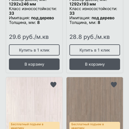
1292x246 мм
1292х193 мм
Класс износостойкости:
Класс износостойкости:
33
33
Имитация:
под дерево
Имитация:
под дерево
Толщина, мм:
8
Толщина, мм:
8
29.6 руб./м.кв
28.8 руб./м.кв
Купить в 1 клик
Купить в 1 клик
В корзину
В корзину
Добавить
Добави
в
в
список
список
желаемого
желаем
Бесплатный подъем в
Бесплатный подъем в
квартиру
квартиру