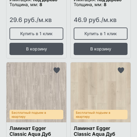
Толщина, мм:
8
Толщина, мм:
8
29.6 руб./м.кв
46.9 руб./м.кв
Купить в 1 клик
Купить в 1 клик
В корзину
В корзину
Добавить
Добави
в
в
список
список
желаемого
желаем
Бесплатный подъем в
Бесплатный подъем в
квартиру
квартиру
Ламинат Egger
Ламинат Egger
Classic Aqua Дуб
Classic Aqua Дуб