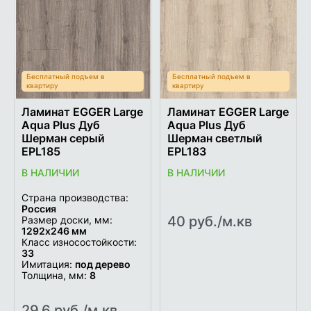
в
в
список
список
желаемого
желаем
Бесплатный подъем в
Бесплатный подъем в
квартиру
квартиру
Ламинат EGGER Large
Ламинат EGGER Large
Aqua Plus Дуб
Aqua Plus Дуб
Шерман серый
Шерман светлый
EPL185
EPL183
В НАЛИЧИИ
В НАЛИЧИИ
Страна производства:
Россия
40 руб./м.кв
Размер доски, мм:
1292х246 мм
Класс износостойкости:
33
Имитация:
под дерево
Толщина, мм:
8
29.6 руб./м.кв