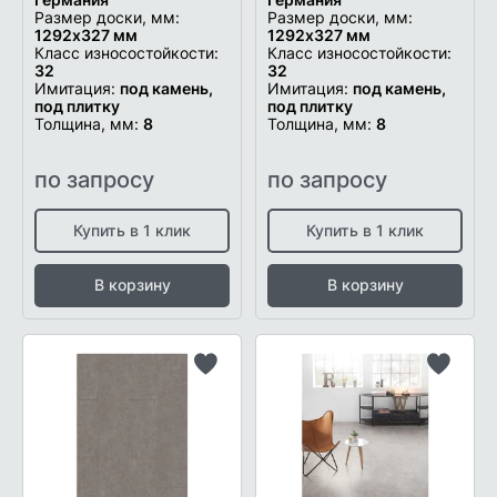
Размер доски, мм:
Размер доски, мм:
1292х327 мм
1292х327 мм
Класс износостойкости:
Класс износостойкости:
32
32
Имитация:
под камень,
Имитация:
под камень,
под плитку
под плитку
Толщина, мм:
8
Толщина, мм:
8
по запросу
по запросу
Купить в 1 клик
Купить в 1 клик
В корзину
В корзину
Добавить
Добави
в
в
список
список
желаемого
желаем