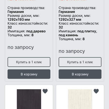
Страна производства:
Страна производства:
Германия
Германия
Размер доски, мм:
Размер доски, мм:
1292х193 мм
1292х327 мм
Класс износостойкости:
Класс износостойкости:
32
32
Имитация:
под дерево
Имитация:
под плитку,
Толщина, мм:
8
под камень
Толщина, мм:
8
по запросу
по запросу
Купить в 1 клик
Купить в 1 клик
В корзину
В корзину
Добавить
Добави
в
в
список
список
желаемого
желаем