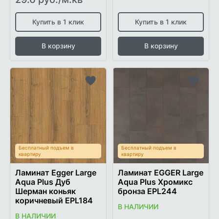
Купить в 1 клик
Купить в 1 клик
В корзину
В корзину
Добавить
Добави
в
в
список
список
желаемого
желаем
Бесплатный подъем в
Бесплатный подъем в
квартиру
квартиру
Ламинат Egger Large
Ламинат EGGER Large
Aqua Plus Дуб
Aqua Plus Хромикс
Шерман коньяк
бронза EPL244
коричневый EPL184
В НАЛИЧИИ
В НАЛИЧИИ