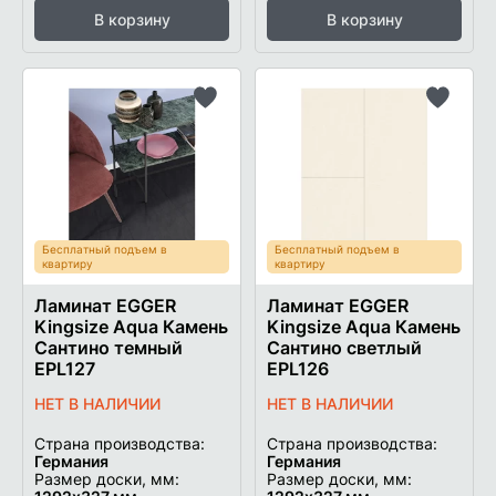
В корзину
В корзину
Добавить
Добави
в
в
список
список
желаемого
желаем
Бесплатный подъем в
Бесплатный подъем в
квартиру
квартиру
Ламинат EGGER
Ламинат EGGER
Kingsize Aqua Камень
Kingsize Aqua Камень
Сантино темный
Сантино светлый
EPL127
EPL126
НЕТ В НАЛИЧИИ
НЕТ В НАЛИЧИИ
Страна производства:
Страна производства:
Германия
Германия
Размер доски, мм:
Размер доски, мм: