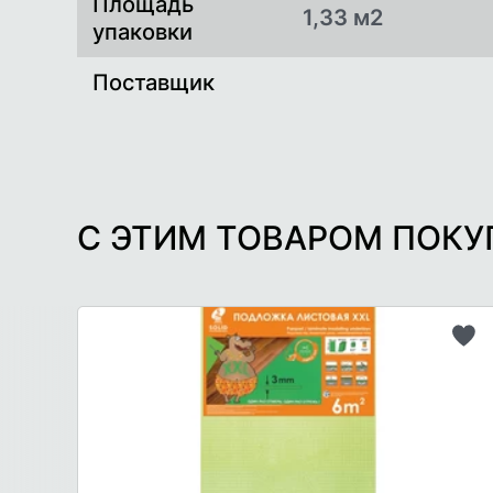
Площадь
1,33 м2
упаковки
Поставщик
С ЭТИМ ТОВАРОМ ПОК
До
в
сп
же