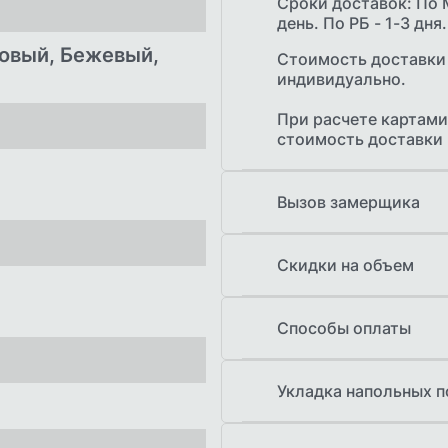
Сроки доставок: По 
день. По РБ - 1-3 дня.
овый, Бежевый,
Стоимость доставки
индивидуально.
При расчете картами
стоимость доставки
Вызов замерщика
Бесплатный выезд з
продукции при заказ
Скидки на объем
Скидка предоставляе
объема.
Способы оплаты
Наличными при п
Укладка напольных 
Банковской карто
Безналичный расч
Услуга
Рассрочка по кар