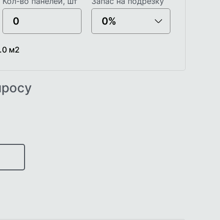
Кол-во панелей, шт
Запас на подрезку
.0
м2
просу