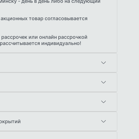
Минску - день в день либо на следующий
 акционных товар согласовывается
 рассрочек или онлайн рассрочкой
 рассчитывается индивидуально!
амерщика по Минску с образцами
е от 50 м.кв. Стоимость 20р
тся индивидуально в зависимости от
олучении
покрытий
й через ЕРИП
ет с НДС
Цена
те покупок 2 месяца