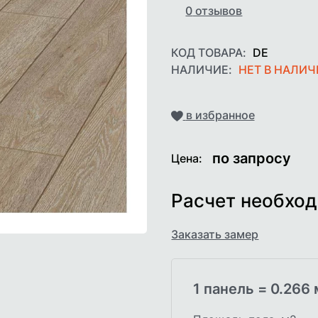
0
отзывов
КОД ТОВАРА:
DE
НАЛИЧИЕ:
НЕТ В НАЛИ
Добавить
в избранное
по запросу
Цена:
Расчет необход
Заказать замер
1 панель =
0.266