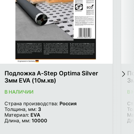
Подложка A-Step Optima Silver
По
3мм EVA (10м.кв)
3м
В НАЛИЧИИ
В 
Страна производства:
Россия
Ст
Толщина, мм:
3
То
Материал:
EVA
Ма
Длина, мм:
10000
Дл