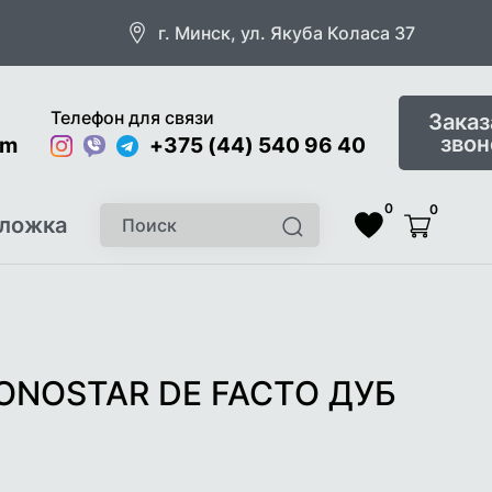
г. Минск, ул. Якуба Коласа 37
Телефон для связи
Заказ
звон
om
Instagram
Viber
Telegram
+375 (44) 540 96 40
0
0
Поиск
ложка
Найти
Список
Корзина
желаемого
ONOSTAR DE FACTO ДУБ
5