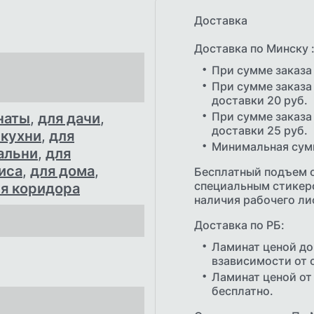
Доставка
Доставка по Минску 
При сумме заказа
При сумме заказа 
доставки 20 руб.
При сумме заказа 
наты
,
для дачи
,
доставки 25 руб.
 кухни
,
для
Минимальная сумм
альни
,
для
иса
,
для дома
,
Бесплатный подъем 
специальным стикером
я коридора
наличия рабочего ли
Доставка по РБ:
Ламинат ценой до 
взависимости от 
Ламинат ценой от 
бесплатно.