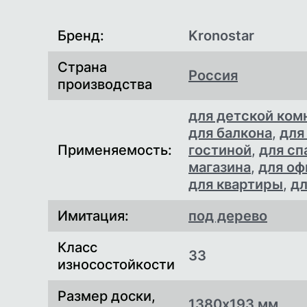
Характеристики
Бренд:
Kronostar
Страна
Россия
производства
для детской ком
для балкона
,
для
Применяемость:
гостиной
,
для сп
магазина
,
для оф
для квартиры
,
дл
Имитация:
под дерево
Класс
33
износостойкости
Размер доски,
1380х193 мм