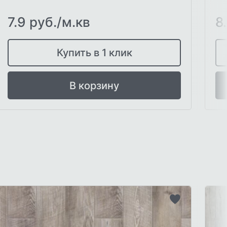
7.9 руб./м.кв
8
Купить в 1 клик
В корзину
ть
Добавить
в