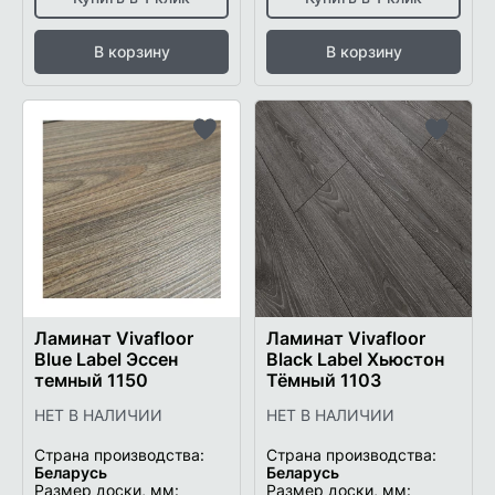
В корзину
В корзину
Добавить
Добави
в
в
список
список
желаемого
желаем
Ламинат Vivafloor
Ламинат Vivafloor
Blue Label Эссен
Black Label Хьюстон
темный 1150
Тёмный 1103
НЕТ В НАЛИЧИИ
НЕТ В НАЛИЧИИ
Страна производства:
Страна производства:
Беларусь
Беларусь
Размер доски, мм:
Размер доски, мм: