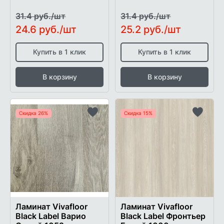
31.4 руб./шт
31.4 руб./шт
24.6 руб./шт
25.2 руб./шт
Купить в 1 клик
Купить в 1 клик
В корзину
В корзину
Скидка 26%
Скидка 15%
Добавить
Добави
в
в
список
список
желаемого
желаем
Ламинат Vivafloor
Ламинат Vivafloor
Black Label Варио
Black Label Фронтьер