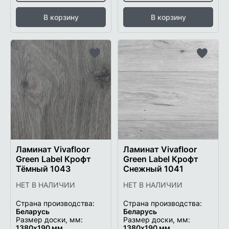
В корзину
В корзину
Добавить
Добави
в
в
список
список
желаемого
желаем
Ламинат Vivafloor
Ламинат Vivafloor
Green Label Крофт
Green Label Крофт
Тёмный 1043
Снежный 1041
НЕТ В НАЛИЧИИ
НЕТ В НАЛИЧИИ
Страна производства:
Страна производства:
Беларусь
Беларусь
Размер доски, мм:
Размер доски, мм:
1380х190 мм
1380х190 мм