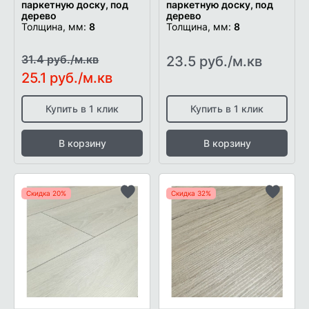
паркетную доску, под
паркетную доску, под
дерево
дерево
Толщина, мм:
8
Толщина, мм:
8
31.4 руб./м.кв
23.5 руб./м.кв
25.1 руб./м.кв
Купить в 1 клик
Купить в 1 клик
В корзину
В корзину
Скидка 20%
Скидка 32%
Добавить
Добави
в
в
список
список
желаемого
желаем