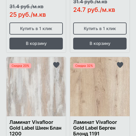
31.4 руб./м.кв
31.4 руб./м.кв
24.7 руб./м.кв
25 руб./м.кв
Купить в 1 клик
Купить в 1 клик
В корзину
В корзину
Скидка 20%
Скидка 32%
Добавить
Добави
в
в
список
список
желаемого
желаем
Ламинат Vivafloor
Ламинат Vivafloor
Gold Label Шиен Блан
Gold Label Берген
1200
Блонд 1191