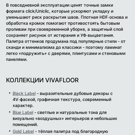
В повседневной эксплуатации ценят точные замки
формата click/Uniclic, которые ускоряют укладку и
уменьшают риск раскрытия швов. Плотная HDF‑основа и
обработка кромок помогают противостоять бытовым
проливам при своевременной уборке, а защитный слой
сохраняет рисунок от истирания и УФ‑выцветания.
Палитра оттенков продумана под популярные стили - от
сканди и минимализма до классики - поэтому ламинат
легко «подружить» с дверями, плинтусами и стеновыми
панелями.
КОЛЛЕКЦИИ VIVAFLOOR
Black Label
- выразительные дубовые декоры с
4V‑фаской, графичная текстура, современный
характер.
Blue Label
- светлые и натуральные тона для
визуально «воздушных» интерьеров и небольших
помещений.
Gold Label
- тёплая палитра под благородную