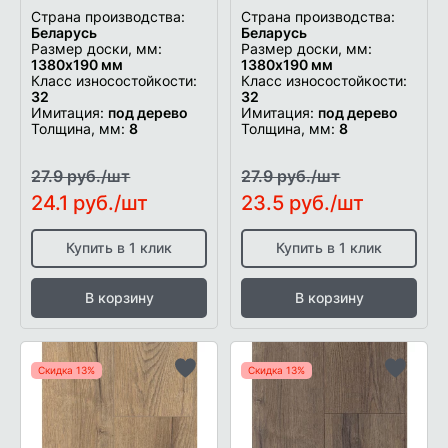
Страна производства:
Страна производства:
Беларусь
Беларусь
Размер доски, мм:
Размер доски, мм:
1380х190 мм
1380х190 мм
Класс износостойкости:
Класс износостойкости:
32
32
Имитация:
под дерево
Имитация:
под дерево
Толщина, мм:
8
Толщина, мм:
8
27.9 руб./шт
27.9 руб./шт
24.1 руб./шт
23.5 руб./шт
Купить в 1 клик
Купить в 1 клик
В корзину
В корзину
Скидка 13%
Скидка 13%
Добавить
Добави
в
в
список
список
желаемого
желаем