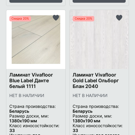
Скидка 20%
Скидка 20%
Добавить
Добави
в
в
список
список
желаемого
желаем
Ламинат Vivafloor
Ламинат Vivafloor
Blue Label Данте
Gold Label Ольборг
белый 1111
Блан 2040
НЕТ В НАЛИЧИИ
НЕТ В НАЛИЧИИ
Страна производства:
Страна производства:
Беларусь
Беларусь
Размер доски, мм:
Размер доски, мм:
1380х190 мм
1380х190 мм
Класс износостойкости:
Класс износостойкости:
33
33