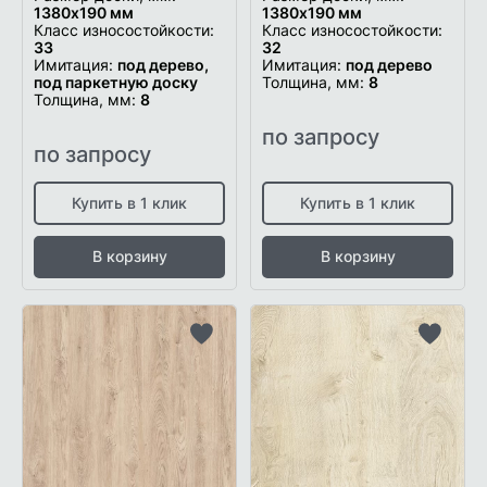
1380х190 мм
1380х190 мм
Класс износостойкости:
Класс износостойкости:
33
32
Имитация:
под дерево,
Имитация:
под дерево
под паркетную доску
Толщина, мм:
8
Толщина, мм:
8
по запросу
по запросу
Купить в 1 клик
Купить в 1 клик
В корзину
В корзину
Добавить
Добави
в
в
список
список
желаемого
желаем