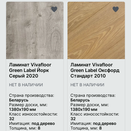
Добавить
Добави
в
в
список
список
желаемого
желаем
Ламинат Vivafloor
Ламинат Vivafloor
Green Label Йорк
Green Label Оксфорд
Серый 2020
Стандарт 2010
НЕТ В НАЛИЧИИ
НЕТ В НАЛИЧИИ
Страна производства:
Страна производства:
Беларусь
Беларусь
Размер доски, мм:
Размер доски, мм:
1380х190 мм
1380х190 мм
Класс износостойкости:
Класс износостойкости:
32
32
Имитация:
под дерево
Имитация:
под дерево
Толщина, мм:
8
Толщина, мм:
8