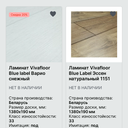
Скидка 20%
Добавить
Добави
в
в
список
список
желаемого
желаем
Ламинат Vivafloor
Ламинат Vivafloor
Blue label Варио
Blue Label Эссен
снежный
натуральный 1151
НЕТ В НАЛИЧИИ
НЕТ В НАЛИЧИИ
Страна производства:
Страна производства:
Беларусь
Беларусь
Размер доски, мм:
Размер доски, мм:
1380х190 мм
1380х190 мм
Класс износостойкости:
Класс износостойкости:
33
33
Имитация:
под
Имитация:
под