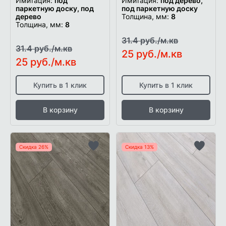
Имитация:
под
Имитация:
под дерево,
паркетную доску, под
под паркетную доску
дерево
Толщина, мм:
8
Толщина, мм:
8
31.4 руб./м.кв
31.4 руб./м.кв
25 руб./м.кв
25 руб./м.кв
Купить в 1 клик
Купить в 1 клик
В корзину
В корзину
Скидка 26%
Скидка 13%
Добавить
Добави
в
в
список
список
желаемого
желаем