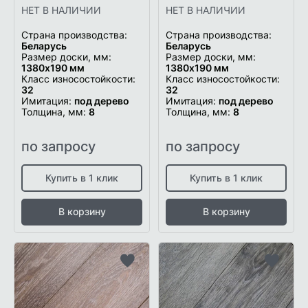
НЕТ В НАЛИЧИИ
НЕТ В НАЛИЧИИ
Страна производства:
Страна производства:
Беларусь
Беларусь
Размер доски, мм:
Размер доски, мм:
1380х190 мм
1380х190 мм
Класс износостойкости:
Класс износостойкости:
32
32
Имитация:
под дерево
Имитация:
под дерево
Толщина, мм:
8
Толщина, мм:
8
по запросу
по запросу
Купить в 1 клик
Купить в 1 клик
В корзину
В корзину
Добавить
Добави
в
в
список
список
желаемого
желаем