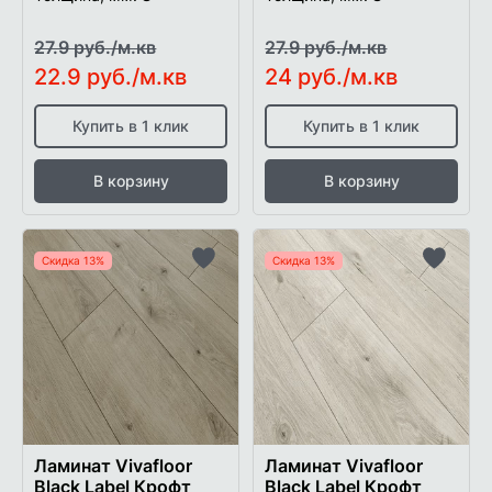
27.9 руб./м.кв
27.9 руб./м.кв
22.9 руб./м.кв
24 руб./м.кв
Купить в 1 клик
Купить в 1 клик
В корзину
В корзину
Скидка 13%
Скидка 13%
Добавить
Добави
в
в
список
список
желаемого
желаем
Ламинат Vivafloor
Ламинат Vivafloor
Black Label Крофт
Black Label Крофт