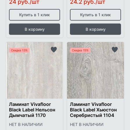
24 руб./шт
24.2 руб./шт
Купить в 1 клик
Купить в 1 клик
В корзину
В корзину
Скидка 13%
Скидка 15%
Добавить
Добави
в
в
список
список
желаемого
желаем
Ламинат Vivafloor
Ламинат Vivafloor
Black Label Нельсон
Black Label Хьюстон
Дымчатый 1170
Серебристый 1104
НЕТ В НАЛИЧИИ
НЕТ В НАЛИЧИИ