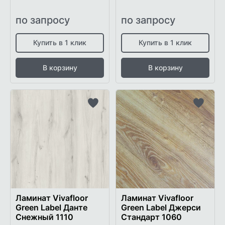
по запросу
по запросу
Купить в 1 клик
Купить в 1 клик
В корзину
В корзину
Добавить
Добави
в
в
список
список
желаемого
желаем
Ламинат Vivafloor
Ламинат Vivafloor
Green Label Данте
Green Label Джерси
Снежный 1110
Стандарт 1060