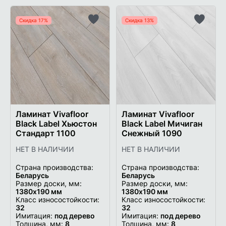
Скидка 17%
Скидка 13%
Добавить
Добави
в
в
список
список
желаемого
желаем
Ламинат Vivafloor
Ламинат Vivafloor
Black Label Хьюстон
Black Label Мичиган
Стандарт 1100
Снежный 1090
НЕТ В НАЛИЧИИ
НЕТ В НАЛИЧИИ
Страна производства:
Страна производства:
Беларусь
Беларусь
Размер доски, мм:
Размер доски, мм:
1380х190 мм
1380х190 мм
Класс износостойкости:
Класс износостойкости:
32
32
Имитация:
под дерево
Имитация:
под дерево
Толщина, мм:
8
Толщина, мм:
8