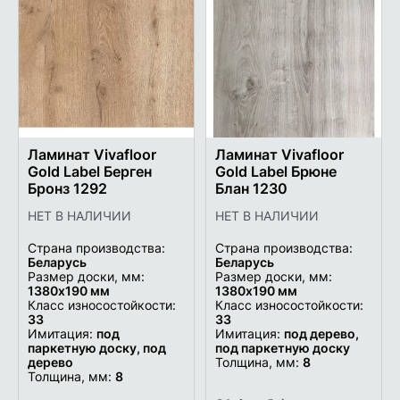
Добавить
Добави
в
в
список
список
желаемого
желаем
Ламинат Vivafloor
Ламинат Vivafloor
Gold Label Берген
Gold Label Брюне
Бронз 1292
Блан 1230
НЕТ В НАЛИЧИИ
НЕТ В НАЛИЧИИ
Страна производства:
Страна производства:
Беларусь
Беларусь
Размер доски, мм:
Размер доски, мм:
1380х190 мм
1380х190 мм
Класс износостойкости:
Класс износостойкости:
33
33
Имитация:
под
Имитация:
под дерево,
паркетную доску, под
под паркетную доску
дерево
Толщина, мм:
8
Толщина, мм:
8