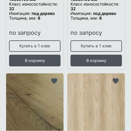
Класс износостойкости:
Класс износостойкости:
32
32
Имитация:
под дерево
Имитация:
под дерево
Толщина, мм:
8
Толщина, мм:
8
по запросу
по запросу
Купить в 1 клик
Купить в 1 клик
В корзину
В корзину
Добавить
Добави
в
в
список
список
желаемого
желаем