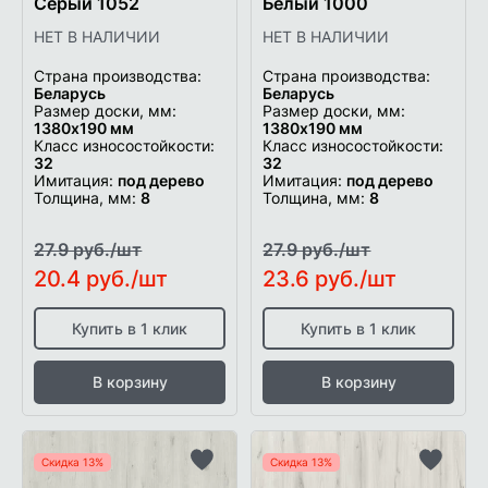
Серый 1052
Белый 1000
НЕТ В НАЛИЧИИ
НЕТ В НАЛИЧИИ
Страна производства:
Страна производства:
Беларусь
Беларусь
Размер доски, мм:
Размер доски, мм:
1380х190 мм
1380х190 мм
Класс износостойкости:
Класс износостойкости:
32
32
Имитация:
под дерево
Имитация:
под дерево
Толщина, мм:
8
Толщина, мм:
8
27.9 руб./шт
27.9 руб./шт
20.4 руб./шт
23.6 руб./шт
Купить в 1 клик
Купить в 1 клик
В корзину
В корзину
Скидка 13%
Скидка 13%
Добавить
Добави