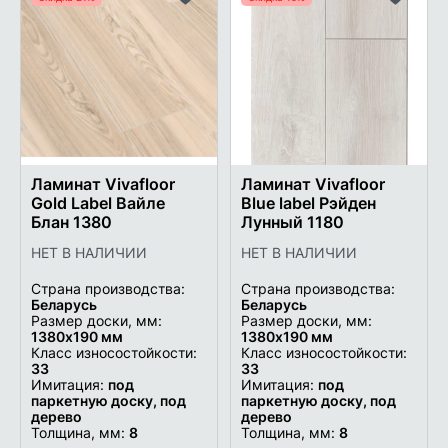
Добавить
Добави
в
в
список
список
желаемого
желаем
Ламинат Vivafloor
Ламинат Vivafloor
Gold Label Вайле
Blue label Рэйден
Блан 1380
Лунный 1180
НЕТ В НАЛИЧИИ
НЕТ В НАЛИЧИИ
Страна производства:
Страна производства:
Беларусь
Беларусь
Размер доски, мм:
Размер доски, мм:
1380х190 мм
1380х190 мм
Класс износостойкости:
Класс износостойкости:
33
33
Имитация:
под
Имитация:
под
паркетную доску, под
паркетную доску, под
дерево
дерево
Толщина, мм:
8
Толщина, мм:
8