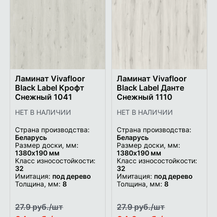
в
в
список
список
желаемого
желаем
Ламинат Vivafloor
Ламинат Vivafloor
Black Label Крофт
Black Label Данте
Снежный 1041
Снежный 1110
НЕТ В НАЛИЧИИ
НЕТ В НАЛИЧИИ
Страна производства:
Страна производства:
Беларусь
Беларусь
Размер доски, мм:
Размер доски, мм:
1380х190 мм
1380х190 мм
Класс износостойкости:
Класс износостойкости:
32
32
Имитация:
под дерево
Имитация:
под дерево
Толщина, мм:
8
Толщина, мм:
8
27.9 руб./шт
27.9 руб./шт