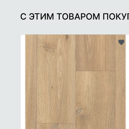
С ЭТИМ ТОВАРОМ ПОК
До
в
сп
же