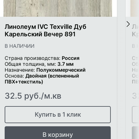
Линолеум IVC Texville Дуб
Ли
Карельский Вечер 891
К
В НАЛИЧИИ
В 
Страна производства:
Россия
Ст
Общая толщина, мм:
3.7 мм
Об
Назначение:
Полукоммерческий
На
Основа:
Двойная (вспененный
Ос
ПВХ+текстиль)
ПВ
32.5 руб./м.кв
3
Купить в 1 клик
В корзину