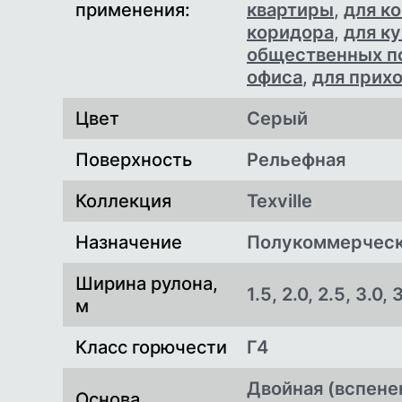
применения:
квартиры
,
для к
коридора
,
для к
общественных 
офиса
,
для прих
Цвет
Серый
Поверхность
Рельефная
Коллекция
Texville
Назначение
Полукоммерчес
Ширина рулона,
1.5, 2.0, 2.5, 3.0, 
м
Класс горючести
Г4
Двойная (вспен
Основа