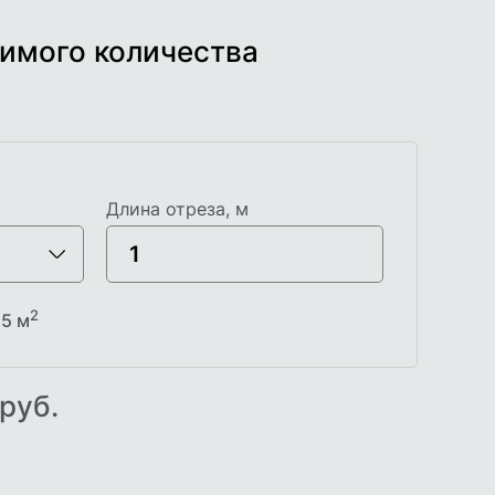
имого количества
Длина отреза, м
2
.5
м
руб.