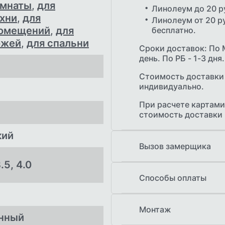
омнаты
,
для
Линолеум до 20 р
ухни
,
для
Линолеум от 20 ру
помещений
,
для
бесплатно.
ожей
,
для спальни
Сроки доставок: По 
день. По РБ - 1-3 дня.
Стоимость доставки
индивидуально.
При расчете картами
стоимость доставки
кий
Вызов замерщика
3.5, 4.0
Бесплатный выезд з
продукции при заказ
Способы оплаты
Наличными при п
Монтаж
Банковской карто
енный
Безналичный расч