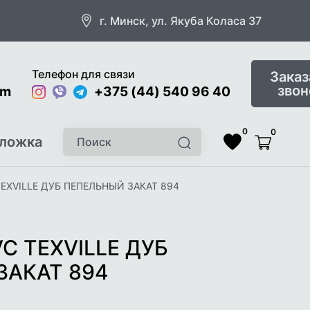
г. Минск, ул. Якуба Коласа 37
Телефон для связи
Заказ
звон
om
Instagram
Viber
Telegram
+375 (44) 540 96 40
0
0
Поиск
ложка
Найти
Список
Корзина
желаемого
EXVILLE ДУБ ПЕПЕЛЬНЫЙ ЗАКАТ 894
C TEXVILLE ДУБ
ЗАКАТ 894