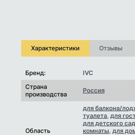
Характеристики
Отзывы
Характеристики
Бренд:
IVC
Страна
Россия
производства
для балкона/ло
туалета
,
для гос
для детского са
Область
комнаты
,
для до