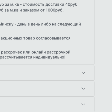
уб за м.кв - стоимость доставки 40руб
б за м.кв и заказом от 1000руб.
Минску - день в день либо на следующий
 акционных товар согласовывается
 рассрочек или онлайн рассрочкой
 рассчитывается индивидуально!
амерщика по Минску с образцами
е от 50 м.кв. Стоимость 20р
олучении
й через ЕРИП
ет с НДС