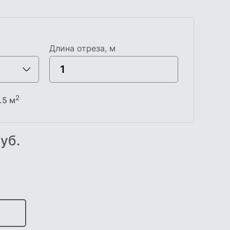
Длина отреза, м
2
.5
м
уб.