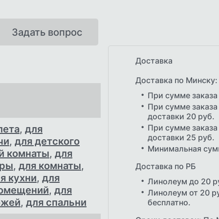
Задать вопрос
Доставка
Доставка по Минску:
При сумме заказа
При сумме заказа 
доставки 20 руб.
При сумме заказа 
лета
,
для
доставки 25 руб.
чи
,
для детского
Минимальная сумм
й комнаты
,
для
иры
,
для комнаты
,
Доставка по РБ
я кухни
,
для
Линолеум до 20 р
помещений
,
для
Линолеум от 20 ру
ожей
,
для спальни
бесплатно.