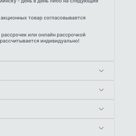
Минску - день в день либо на следующий
 акционных товар согласовывается
 рассрочек или онлайн рассрочкой
 рассчитывается индивидуально!
амерщика по Минску с образцами
е от 50 м.кв. Стоимость 20р
тся индивидуально в зависимости от
олучении
й через ЕРИП
ет с НДС