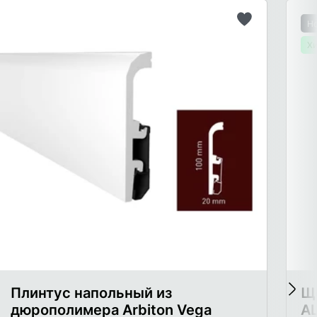
Н
ть
Добавить
в
Хи
список
ого
желаемого
Плинтус напольный из
Ще
дюрополимера Arbiton Vega
AL