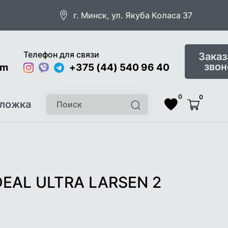
г. Минск, ул. Якуба Коласа 37
Телефон для связи
Заказ
звон
om
Instagram
Viber
Telegram
+375 (44) 540 96 40
0
0
Поиск
ложка
Найти
Список
Корзина
желаемого
EAL ULTRA LARSEN 2