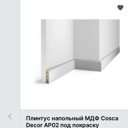
До
в
сп
же
Плинтус напольный МДФ Cosca
Decor AP02 под покраску