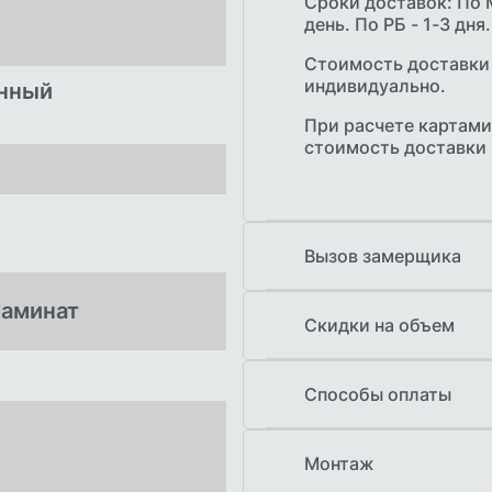
Сроки доставок: По 
день. По РБ - 1-3 дня.
Стоимость доставки
индивидуально.
енный
При расчете картами
стоимость доставки
Вызов замерщика
Бесплатный выезд з
Ламинат
продукции при заказ
Скидки на объем
Скидка предоставляе
объема.
Способы оплаты
Наличными при п
Монтаж
Банковской карто
Безналичный расч