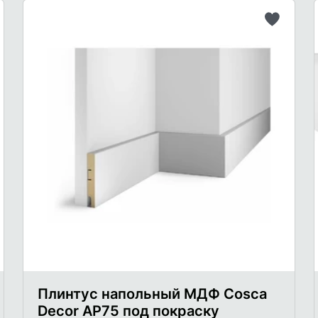
бавить
Добави
в
исок
список
лаемого
желаем
Плинтус напольный МДФ Cosca
Decor AP75 под покраску