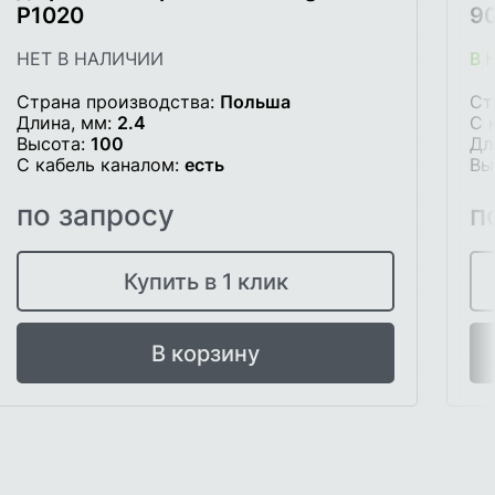
P1020
9
НЕТ В НАЛИЧИИ
В 
Страна производства:
Польша
Ст
Длина, мм:
2.4
С 
Высота:
100
Дл
С кабель каналом:
есть
Вы
по запросу
п
Купить в 1 клик
В корзину