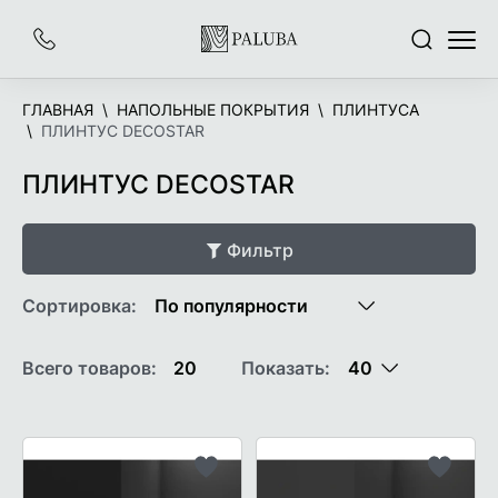
На
Заказать
Поиск
Меню
главную
звонок
ГЛАВНАЯ
НАПОЛЬНЫЕ ПОКРЫТИЯ
ПЛИНТУСА
ПЛИНТУС DECOSTAR
ПЛИНТУС DECOSTAR
Фильтр
Сортировка:
Всего товаров:
20
Показать:
Добавить
Добави