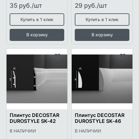
35 руб./шт
29 руб./шт
Купить в 1 клик
Купить в 1 клик
В корзину
В корзину
Добавить
Добави
в
в
список
список
желаемого
желаем
Плинтус DECOSTAR
Плинтус DECOSTAR
DUROSTYLE SK-42
DUROSTYLE SK-46
В НАЛИЧИИ
В НАЛИЧИИ