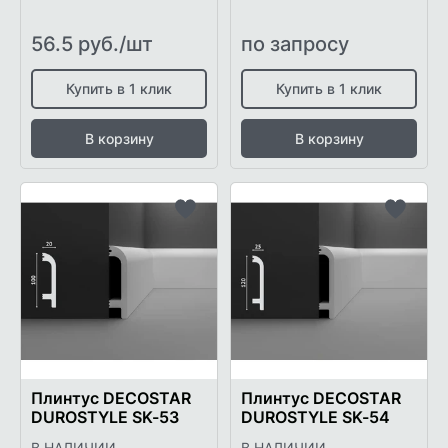
56.5 руб./шт
по запросу
Купить в 1 клик
Купить в 1 клик
В корзину
В корзину
Добавить
Добави
в
в
список
список
желаемого
желаем
Плинтус DECOSTAR
Плинтус DECOSTAR
DUROSTYLE SK-53
DUROSTYLE SK-54
В НАЛИЧИИ
В НАЛИЧИИ