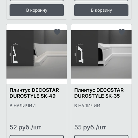
В корзину
В корзину
Добавить
Добави
в
в
список
список
желаемого
желаем
Плинтус DECOSTAR
Плинтус DECOSTAR
DUROSTYLE SK-49
DUROSTYLE SK-35
В НАЛИЧИИ
В НАЛИЧИИ
52 руб./шт
55 руб./шт