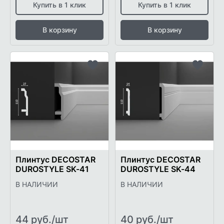
Купить в 1 клик
Купить в 1 клик
В корзину
В корзину
Добавить
Добави
в
в
список
список
желаемого
желаем
Плинтус DECOSTAR
Плинтус DECOSTAR
DUROSTYLE SK-41
DUROSTYLE SK-44
В НАЛИЧИИ
В НАЛИЧИИ
44 руб./шт
40 руб./шт