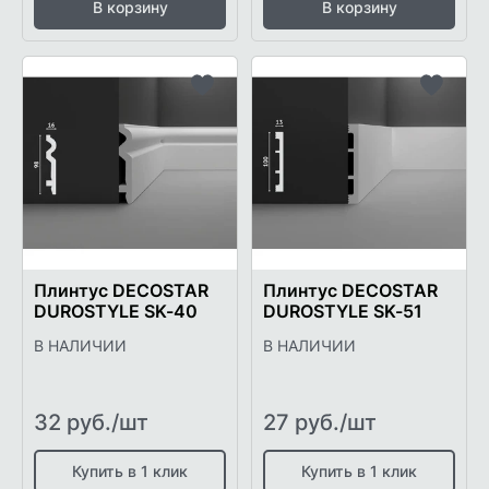
В корзину
В корзину
Добавить
Добави
в
в
список
список
желаемого
желаем
Плинтус DECOSTAR
Плинтус DECOSTAR
DUROSTYLE SK-40
DUROSTYLE SK-51
В НАЛИЧИИ
В НАЛИЧИИ
32 руб./шт
27 руб./шт
Купить в 1 клик
Купить в 1 клик