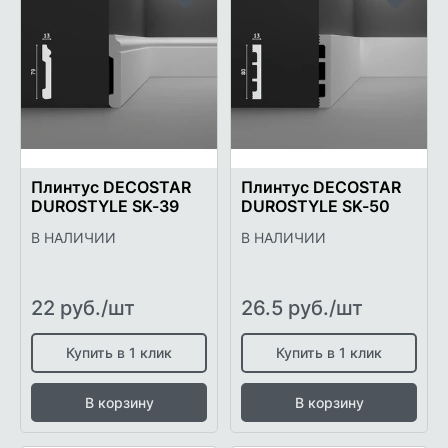
Добавить
Добави
в
в
список
список
желаемого
желаем
Плинтус DECOSTAR
Плинтус DECOSTAR
DUROSTYLE SK-39
DUROSTYLE SK-50
В НАЛИЧИИ
В НАЛИЧИИ
22 руб./шт
26.5 руб./шт
Купить в 1 клик
Купить в 1 клик
В корзину
В корзину