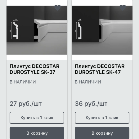
Добавить
Добави
в
в
список
список
желаемого
желаем
Плинтус DECOSTAR
Плинтус DECOSTAR
DUROSTYLE SK-37
DUROSTYLE SK-47
В НАЛИЧИИ
В НАЛИЧИИ
27 руб./шт
36 руб./шт
Купить в 1 клик
Купить в 1 клик
В корзину
В корзину