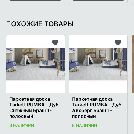
ПОХОЖИЕ ТОВАРЫ
Добавить
Добави
в
в
список
список
желаемого
желаем
Паркетная доска
Паркетная доска
Tarkett RUMBA - Дуб
Tarkett RUMBA - Дуб
Снежный Браш 1-
Айсберг Браш 1-
полосный
полосный
В НАЛИЧИИ
В НАЛИЧИИ