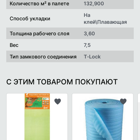
Количество м² в палете
132,900
На
Способ укладки
клей\Плавающая
Толщина рабочего слоя
3,60
Вес
7,5
Тип замкового соединения
T-Lock
С ЭТИМ ТОВАРОМ ПОКУПАЮТ
Добавить
Добави
в
в
список
список
желаемого
желаем