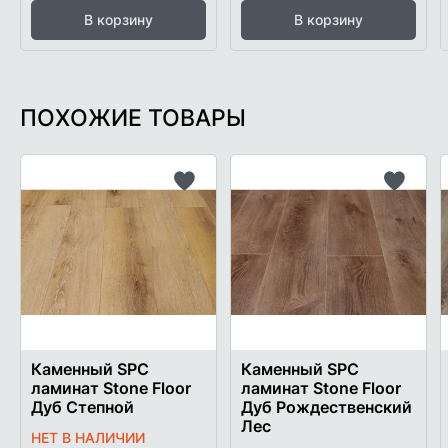
В корзину
В корзину
ПОХОЖИЕ ТОВАРЫ
Добавить
Добави
в
в
список
список
желаемого
желаем
Каменный SPC
Каменный SPC
ламинат Stone Floor
ламинат Stone Floor
Дуб Степной
Дуб Рождественский
Лес
НЕТ В НАЛИЧИИ