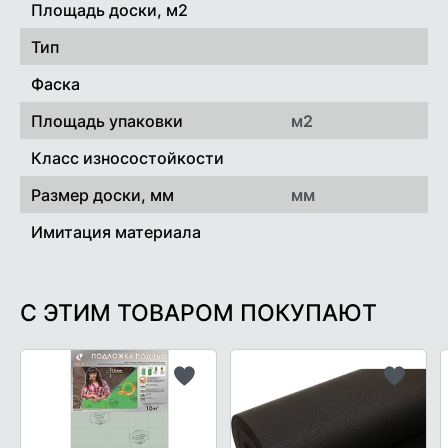
Площадь доски, м2
Тип
Фаска
Площадь упаковки
м2
Класс износостойкости
Размер доски, мм
мм
Имитация материала
С ЭТИМ ТОВАРОМ ПОКУПАЮТ
Добавить
Добави
в
в
список
список
желаемого
желаем