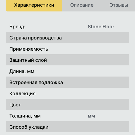
Характеристики
Описание
Отзывы
Карта Черепаха от ВТБ 8 месяцев
Онлайн рассрочка от РРБ банкана 3 месяца
При расчете картами рассрочек или онлайн
Характеристики
Бренд:
Stone Floor
рассрочкой стоимость доставки рассчитывается
индивидуально.
Страна производства
Применяемость
Защитный слой
Длина, мм
Встроенная подложка
Коллекция
Цвет
Толщина, мм
мм
Способ укладки