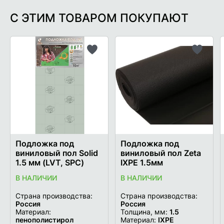
С ЭТИМ ТОВАРОМ ПОКУПАЮТ
Добавить
Добави
в
в
список
список
желаемого
желаем
Подложка под
Подложка под
виниловый пол Solid
виниловый пол Zeta
1.5 мм (LVT, SPC)
IXPE 1.5мм
В НАЛИЧИИ
В НАЛИЧИИ
Страна производства:
Страна производства:
Россия
Россия
Материал:
Толщина, мм:
1.5
пенополистирол
Материал:
IXPE