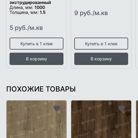
экструдированный
Длина, мм:
1000
9 руб./м.кв
Толщина, мм:
1.5
5 руб./м.кв
Купить в 1 клик
Купить в 1 клик
В корзину
В корзину
ПОХОЖИЕ ТОВАРЫ
Добавить
Добави
в
в
список
список
желаемого
желаем