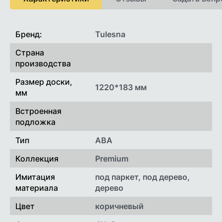
Онлайн рассрочка от РРБ банкана 3 месяца
При расчете картами рассрочек или онлайн
Характеристики
Бренд:
Tulesna
рассрочкой стоимость доставки рассчитывается
индивидуально.
Страна
производства
Размер доски,
1220*183 мм
мм
Встроенная
подложка
Тип
ABA
Коллекция
Premium
Имитация
под паркет, под дерево,
материала
дерево
Цвет
коричневый