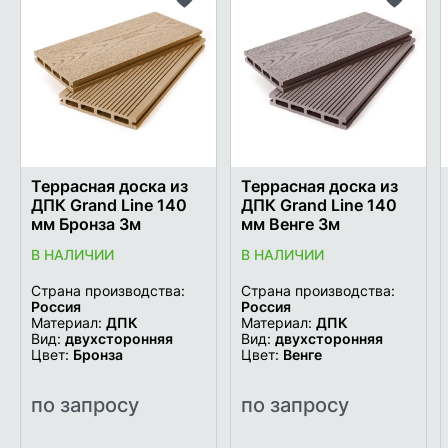
Добавить
Добави
в
в
список
список
желаемого
желаем
Террасная доска из
Террасная доска из
ДПК Grand Line 140
ДПК Grand Line 140
мм Бронза 3м
мм Венге 3м
В НАЛИЧИИ
В НАЛИЧИИ
Страна производства:
Страна производства:
Россия
Россия
Материал:
ДПК
Материал:
ДПК
Вид:
двухсторонняя
Вид:
двухсторонняя
Цвет:
Бронза
Цвет:
Венге
по запросу
по запросу