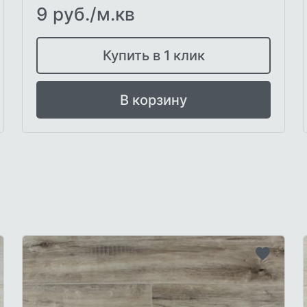
9 руб./м.кв
Купить в 1 клик
В корзину
бавить
Добави
в
исок
список
лаемого
желаем