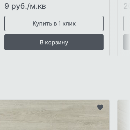
9 руб./м.кв
2
Купить в 1 клик
В корзину
ть
Добавить
в
список
ого
желаемого