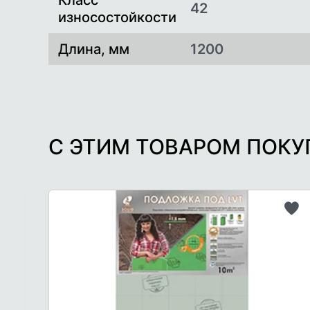
Класс
42
износостойкости
Длина, мм
1200
С ЭТИМ ТОВАРОМ ПОК
До
в
сп
же