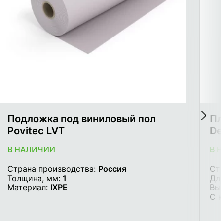
Подложка под виниловый пол
П
Povitec LVT
De
В НАЛИЧИИ
В 
Страна производства:
Россия
Ст
Толщина, мм:
1
Дл
Материал:
IXPE
Вы
С 