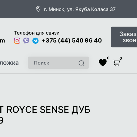
г. Минск, ул. Якуба Коласа 37
Телефон для связи
Заказ
звон
om
Instagram
Viber
Telegram
+375 (44) 540 96 40
0
0
Поиск
ложка
Найти
Список
Корзина
желаемого
 ROYCE SENSE ДУБ
9