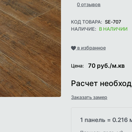
0
отзывов
КОД ТОВАРА:
SE-707
НАЛИЧИЕ:
В НАЛИЧИИ
Добавить
в избранное
70
руб./м.кв
Цена:
Расчет необход
Заказать замер
1 панель =
0.216