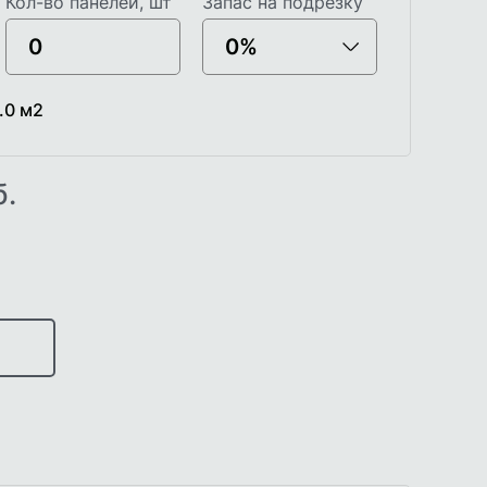
Кол-во панелей, шт
Запас на подрезку
.0
м2
б.