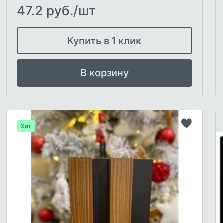
47.2 руб./шт
Купить в 1 клик
В корзину
Хит
Добавит
в
список
желаемо