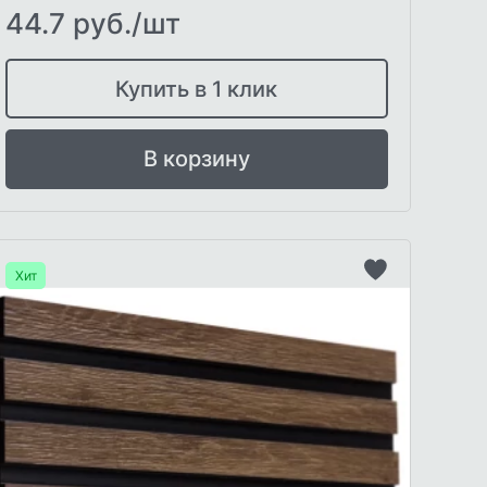
44.7 руб./шт
Купить в 1 клик
В корзину
Хит
ь
Добавить
в
список
го
желаемого