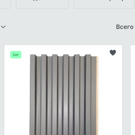
Всего
Хит
Добавит
в
список
желаемо