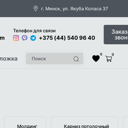
г. Минск, ул. Якуба Коласа 37
Телефон для связи
Заказ
звон
om
Instagram
Viber
Telegram
+375 (44) 540 96 40
0
0
Поиск
ложка
Найти
Список
Корзина
желаемого
Молдинг
Карниз потолочный