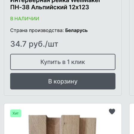
ПН-38 Альпийский 12х123
В НАЛИЧИИ
Страна производства:
Беларусь
34.7 руб./шт
Купить в 1 клик
В корзину
Хит
Добавит
в
список
желаемо