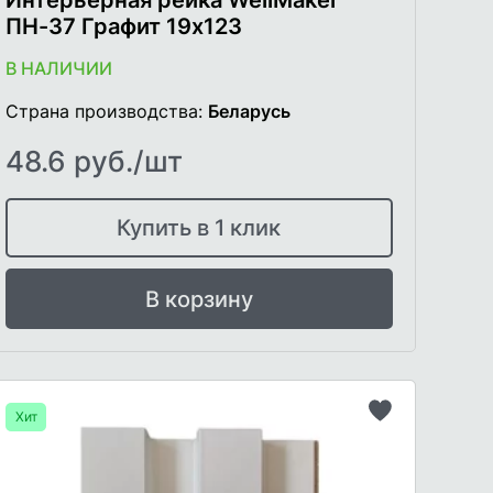
ПН-37 Графит 19х123
В НАЛИЧИИ
Страна производства:
Беларусь
48.6 руб./шт
Купить в 1 клик
В корзину
Хит
ь
Добавить
в
список
го
желаемого