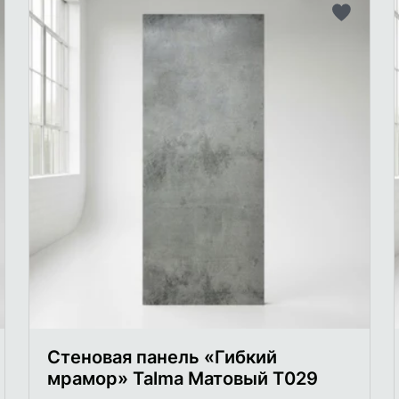
бавить
Добави
в
исок
список
лаемого
желаем
Стеновая панель «Гибкий
мрамор» Talma Матовый Т029