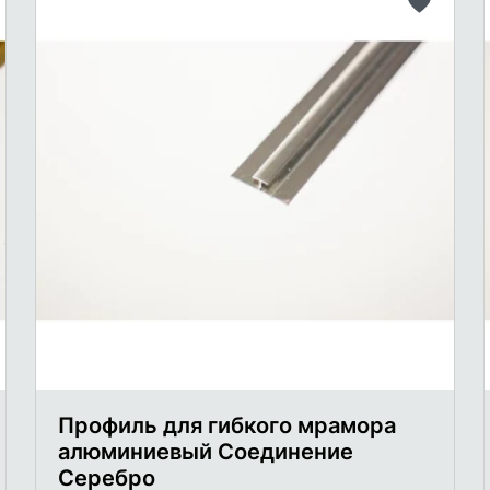
бавить
Добави
в
исок
список
лаемого
желаем
Профиль для гибкого мрамора
алюминиевый Соединение
Серебро