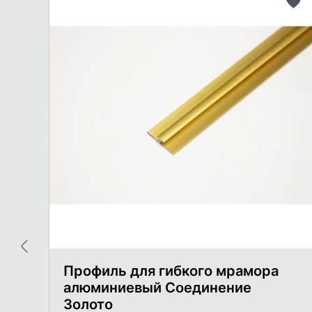
До
в
сп
же
Профиль для гибкого мрамора
алюминиевый Соединение
Золото