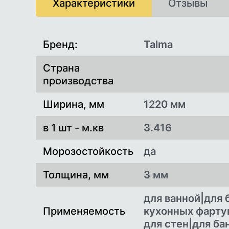
Характеристики
Отзывы
Характеристики
Бренд:
Talma
Страна
производства
Ширина, мм
1220 мм
в 1 шт - м.кв
3.416
Морозостойкость
да
Толщина, мм
3 мм
для ванной|для 
Применяемость
кухонных фартук
для стен|для б