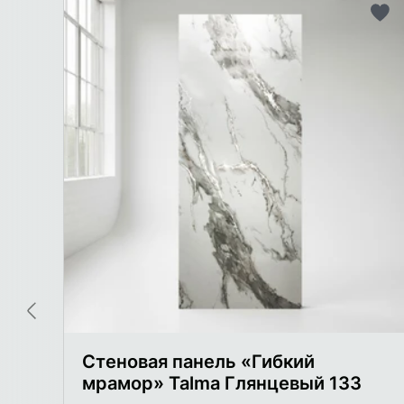
До
в
сп
же
Стеновая панель «Гибкий
мрамор» Talma Глянцевый 133