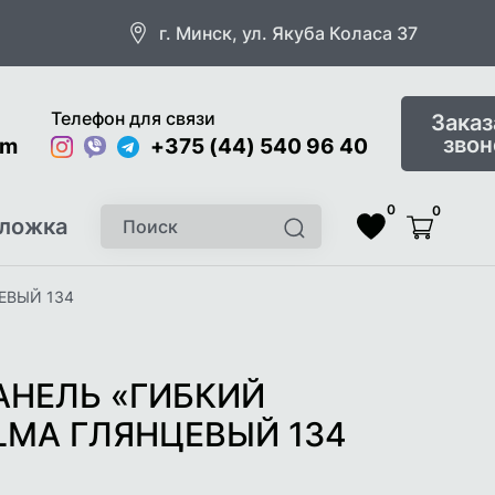
г. Минск, ул. Якуба Коласа 37
Телефон для связи
Заказ
звон
om
Instagram
Viber
Telegram
+375 (44) 540 96 40
0
0
Поиск
ложка
Найти
Список
Корзина
желаемого
ЕВЫЙ 134
АНЕЛЬ «ГИБКИЙ
LMA ГЛЯНЦЕВЫЙ 134