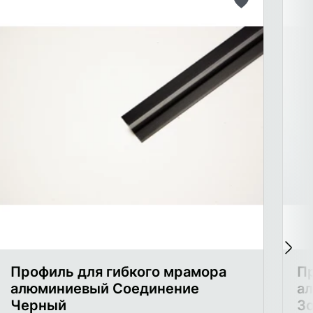
ть
Добавить
в
список
ого
желаемого
Профиль для гибкого мрамора
Пр
алюминиевый Соединение
а
Черный
З