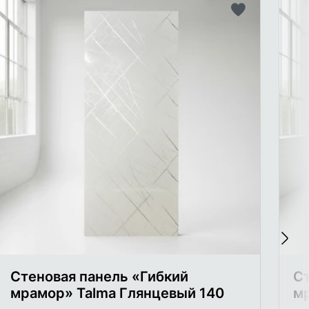
ть
Добавить
в
список
ого
желаемого
Стеновая панель «Гибкий
Ст
мрамор» Talma Глянцевый 140
м